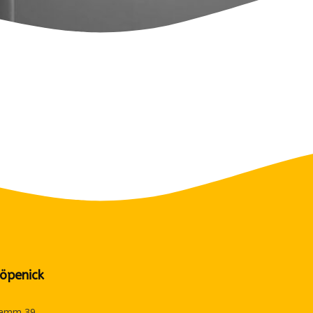
öpenick
amm 39