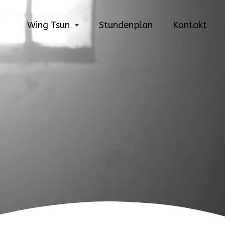
Wing Tsun
Stundenplan
Kontakt
Wing Tsun
Erwachsene
Wing Tsun Kids
Wing Tsun für
Jugendliche
Wing Tsun
Geschichte